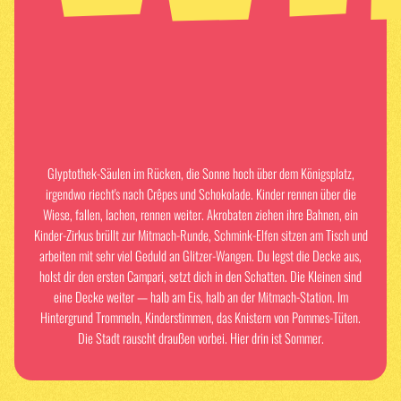
Glyptothek-Säulen im Rücken, die Sonne hoch über dem Königsplatz,
irgendwo riecht's nach Crêpes und Schokolade. Kinder rennen über die
Wiese, fallen, lachen, rennen weiter. Akrobaten ziehen ihre Bahnen, ein
Kinder-Zirkus brüllt zur Mitmach-Runde, Schmink-Elfen sitzen am Tisch und
arbeiten mit sehr viel Geduld an Glitzer-Wangen. Du legst die Decke aus,
holst dir den ersten Campari, setzt dich in den Schatten. Die Kleinen sind
eine Decke weiter — halb am Eis, halb an der Mitmach-Station. Im
Hintergrund Trommeln, Kinderstimmen, das Knistern von Pommes-Tüten.
Die Stadt rauscht draußen vorbei. Hier drin ist Sommer.