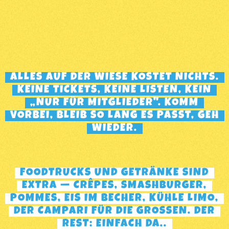
ALLES AUF DER WIESE KOSTET NICHTS.
KEINE TICKETS, KEINE LISTEN, KEIN
„NUR FÜR MITGLIEDER". KOMM
VORBEI, BLEIB SO LANG ES PASST, GEH
WIEDER.
FOODTRUCKS UND GETRÄNKE SIND
EXTRA — CRÊPES, SMASHBURGER,
POMMES, EIS IM BECHER, KÜHLE LIMO,
DER CAMPARI FÜR DIE GROSSEN. DER R
EST: EINFACH DA..